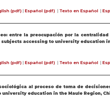
lish (pdf)
|
Español (pdf)
|
Texto en Español
|
Esp
eo: entre la preocupación por la centralida
al subjects accessing to university education i
lish (pdf)
|
Español (pdf)
|
Texto en Español
|
Esp
sociológica al proceso de toma de decisiones 
o university education in the Maule Region, Ch