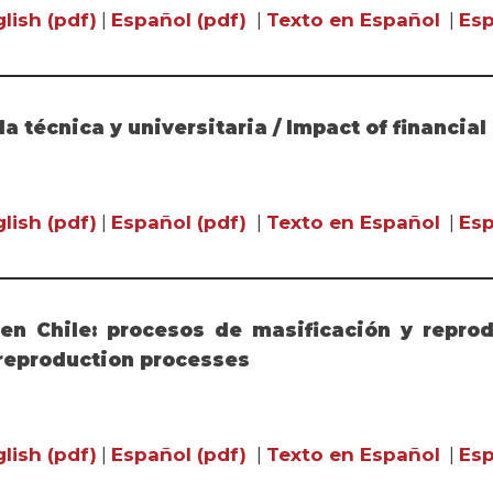
lish (pdf)
|
Español (pdf)
|
Texto en Español
|
Esp
a técnica y universitaria / Impact of financia
lish (pdf)
|
Español (pdf)
|
Texto en Español
|
Esp
en Chile: procesos de masificación y reprod
 reproduction processes
lish (pdf)
|
Español (pdf)
|
Texto en Español
|
Esp