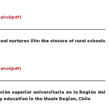
añol(pdf)
ol nurtures life: the closure of rural schools
añol(pdf)
ión superior universitaria en la Región del
ity education in the Maule Region, Chile