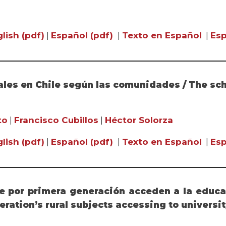
lish (pdf)
|
Español (pdf)
|
Texto en Español
|
Esp
ales en Chile según las comunidades / The scho
to
|
Francisco Cubillos
|
Héctor Solorza
lish (pdf)
|
Español (pdf)
|
Texto en Español
|
Esp
ue por primera generación acceden a la educac
eneration’s rural subjects accessing to univers