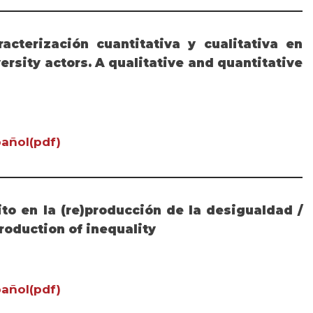
acterización cuantitativa y cualitativa en
ersity actors. A qualitative and quantitative
añol(pdf)
ito en la (re)producción de la desigualdad /
roduction of inequality
añol(pdf)