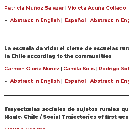
Patricia Muñoz Salazar
|
Violeta Acuña Collado
Abstract in English
|
Español
|
Abstract in Eng
La escuela da vida: el cierre de escuelas rur
in Chile according to the communities
Carmen Gloria Núñez
|
Camila Solís
|
Rodrigo So
Abstract in English
|
Español
|
Abstract in Eng
Trayectorias sociales de sujetos rurales q
Maule, Chile / Social Trajectories of first g