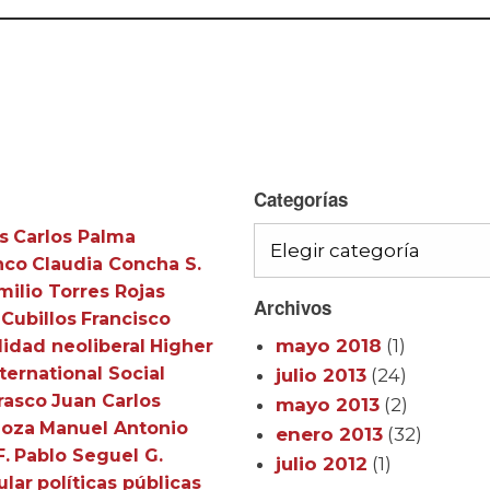
Categorías
s
Carlos Palma
Categorías
nco
Claudia Concha S.
milio Torres Rojas
Archivos
 Cubillos
Francisco
mayo 2018
(1)
idad neoliberal
Higher
ternational Social
julio 2013
(24)
rasco
Juan Carlos
mayo 2013
(2)
doza
Manuel Antonio
enero 2013
(32)
F.
Pablo Seguel G.
julio 2012
(1)
ular
políticas públicas