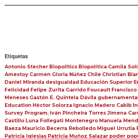
Etiquetas
Antonio Stecher
Biopolitics
Biopolítica
Camila Solí
Amestoy
Carmen Gloria Núñez
Chile
Christian Bla
Daniel Miranda
desigualdad
Educación Superior
E
Felicidad
Felipe Zurita Garrido
Foucault
Francisco
Meneses
Gastón E. Quintela Dávila
gubernamental
Education
Héctor Solorza
Ignacio Madero Cabib
In
Survey Program.
Iván Pincheira Torres
Jimena Car
Castillo
Luna Follegati Montenegro
Manuela Men
Baeza
Mauricio Becerra Rebolledo
Miguel Urrutia 
Patricia Iglesias
Patricia Muñoz Salazar
poder pop