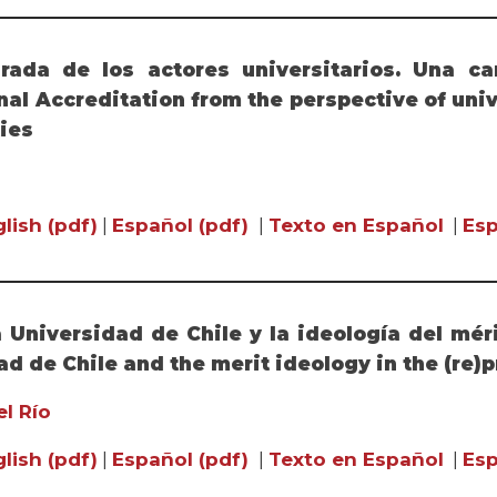
rada de los actores universitarios. Una car
nal Accreditation from the perspective of univ
ties
lish (pdf)
|
Español (pdf)
|
Texto en Español
|
Esp
 Universidad de Chile y la ideología del mér
d de Chile and the merit ideology in the (re)p
el Río
lish (pdf)
|
Español (pdf)
|
Texto en Español
|
Esp