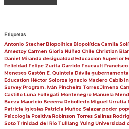
Etiquetas
Antonio Stecher
Biopolitics
Biopolítica
Camila Solí
Amestoy
Carmen Gloria Núñez
Chile
Christian Bla
Daniel Miranda
desigualdad
Educación Superior
E
Felicidad
Felipe Zurita Garrido
Foucault
Francisco
Meneses
Gastón E. Quintela Dávila
gubernamental
Education
Héctor Solorza
Ignacio Madero Cabib
In
Survey Program.
Iván Pincheira Torres
Jimena Car
Castillo
Luna Follegati Montenegro
Manuela Men
Baeza
Mauricio Becerra Rebolledo
Miguel Urrutia 
Patricia Iglesias
Patricia Muñoz Salazar
poder pop
Psicología Positiva
Robinson Torres Salinas
Rodrig
Soto
Trinidad del Río
Tuillang Yuing
Universidad 