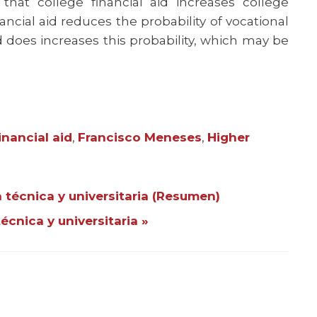
that college financial aid increases college
ncial aid reduces the probability of vocational
d does increases this probability, which may be
inancial aid
,
Francisco Meneses
,
Higher
a técnica y universitaria (Resumen)
écnica y universitaria »