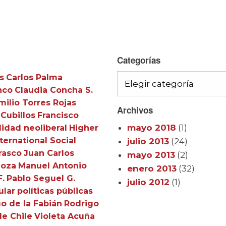
Categorías
s
Carlos Palma
Categorías
nco
Claudia Concha S.
milio Torres Rojas
Archivos
 Cubillos
Francisco
mayo 2018
(1)
idad neoliberal
Higher
ternational Social
julio 2013
(24)
rasco
Juan Carlos
mayo 2013
(2)
doza
Manuel Antonio
enero 2013
(32)
F.
Pablo Seguel G.
julio 2012
(1)
ular
políticas públicas
o de la Fabián
Rodrigo
de Chile
Violeta Acuña