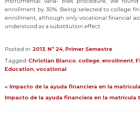
instrumental varia- bles procedure, we found 
enrollment by 30%. Being selected to college fina
enrollment, although only vocational financial ai
understood as a substitution effect.
Posted in:
Categories
2013
,
Nº 24
,
Primer Semestre
Tagged:
Tags
Christian Blanco
,
college
,
enrollment
,
F
Education
,
vocational
« Impacto de la ayuda financiera en la matrícul
Impacto de la ayuda financiera en la matrícula t