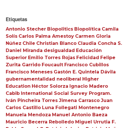
Etiquetas
Antonio Stecher
Biopolitics
Biopolítica
Camila
Solís
Carlos Palma Amestoy
Carmen Gloria
Núñez
Chile
Christian Blanco
Claudia Concha S.
Daniel Miranda
desigualdad
Educación
Superior
Emilio Torres Rojas
Felicidad
Felipe
Zurita Garrido
Foucault
Francisco Cubillos
Francisco Meneses
Gastón E. Quintela Dávila
gubernamentalidad neoliberal
Higher
Education
Héctor Solorza
Ignacio Madero
Cabib
International Social Survey Program.
Iván Pincheira Torres
Jimena Carrasco
Juan
Carlos Castillo
Luna Follegati Montenegro
Manuela Mendoza
Manuel Antonio Baeza
Mauricio Becerra Rebolledo
Miguel Urrutia F.