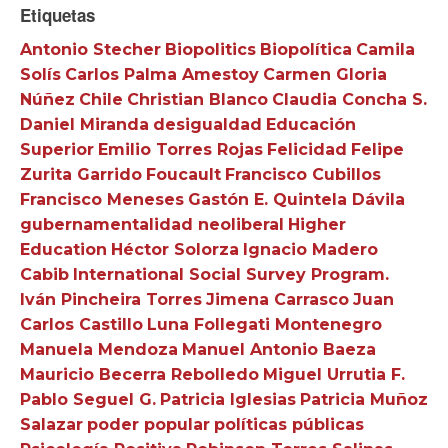
Etiquetas
Antonio Stecher
Biopolitics
Biopolítica
Camila
Solís
Carlos Palma Amestoy
Carmen Gloria
Núñez
Chile
Christian Blanco
Claudia Concha S.
Daniel Miranda
desigualdad
Educación
Superior
Emilio Torres Rojas
Felicidad
Felipe
Zurita Garrido
Foucault
Francisco Cubillos
Francisco Meneses
Gastón E. Quintela Dávila
gubernamentalidad neoliberal
Higher
Education
Héctor Solorza
Ignacio Madero
Cabib
International Social Survey Program.
Iván Pincheira Torres
Jimena Carrasco
Juan
Carlos Castillo
Luna Follegati Montenegro
Manuela Mendoza
Manuel Antonio Baeza
Mauricio Becerra Rebolledo
Miguel Urrutia F.
Pablo Seguel G.
Patricia Iglesias
Patricia Muñoz
Salazar
poder popular
políticas públicas