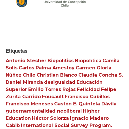
Etiquetas
Antonio Stecher
Biopolitics
Biopolítica
Camila
Solís
Carlos Palma Amestoy
Carmen Gloria
Núñez
Chile
Christian Blanco
Claudia Concha S.
Daniel Miranda
desigualdad
Educación
Superior
Emilio Torres Rojas
Felicidad
Felipe
Zurita Garrido
Foucault
Francisco Cubillos
Francisco Meneses
Gastón E. Quintela Dávila
gubernamentalidad neoliberal
Higher
Education
Héctor Solorza
Ignacio Madero
Cabib
International Social Survey Program.