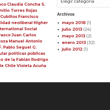
nco
Claudia Concha S.
milio Torres Rojas
Archivos
 Cubillos
Francisco
mayo 2018
(1)
idad neoliberal
Higher
ternational Social
julio 2013
(24)
rasco
Juan Carlos
mayo 2013
(2)
doza
Manuel Antonio
enero 2013
(32)
F.
Pablo Seguel G.
julio 2012
(1)
ular
políticas públicas
o de la Fabián
Rodrigo
de Chile
Violeta Acuña