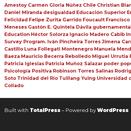
Amestoy
Carmen Gloria Núñez
Chile
Christian Bla
Daniel Miranda
desigualdad
Educación Superior
E
Felicidad
Felipe Zurita Garrido
Foucault
Francisco
Meneses
Gastón E. Quintela Dávila
gubernamental
Education
Héctor Solorza
Ignacio Madero Cabib
In
Survey Program.
Iván Pincheira Torres
Jimena Car
Castillo
Luna Follegati Montenegro
Manuela Men
Baeza
Mauricio Becerra Rebolledo
Miguel Urrutia 
Patricia Iglesias
Patricia Muñoz Salazar
poder pop
Psicología Positiva
Robinson Torres Salinas
Rodrig
Soto
Trinidad del Río
Tuillang Yuing
Universidad 
Collado
Built with
TotalPress
– Powered by
WordPress