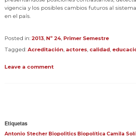
vigencia y los posibles cambios futuros al sistem
en el país.
Posted in:
Categories
2013
,
Nº 24
,
Primer Semestre
Tagged:
Tags
Acreditación
,
actores
,
calidad
,
educaci
Leave a comment
Etiquetas
Antonio Stecher
Biopolitics
Biopolítica
Camila Solí