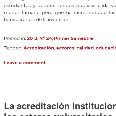
estudiantes y obtener fondos públicos cada ve
menor tamaño pero que ha incrementado los co
transparencia de la inversión.
Posted in:
Categories
2013
,
Nº 24
,
Primer Semestre
Tagged:
Tags
Acreditación
,
actores
,
calidad
,
educaci
Leave a comment
La acreditación institucio