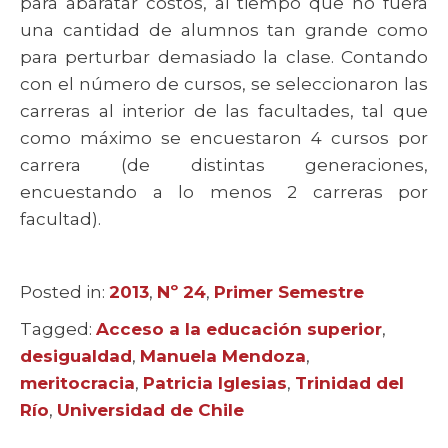
para abaratar costos, al tiempo que no fuera
una cantidad de alumnos tan grande como
para perturbar demasiado la clase. Contando
con el número de cursos, se seleccionaron las
carreras al interior de las facultades, tal que
como máximo se encuestaron 4 cursos por
carrera (de distintas generaciones,
encuestando a lo menos 2 carreras por
facultad).
Posted in:
Categories
2013
,
Nº 24
,
Primer Semestre
Tagged:
Tags
Acceso a la educación superior
,
desigualdad
,
Manuela Mendoza
,
meritocracia
,
Patricia Iglesias
,
Trinidad del
Río
,
Universidad de Chile