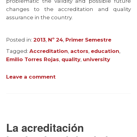
problematic the validity and possible future
changes to the accreditation and quality
assurance in the country.
Posted in:
Categories
2013
,
Nº 24
,
Primer Semestre
Tagged:
Tags
Accreditation
,
actors
,
education
,
Emilio Torres Rojas
,
quality
,
university
Leave a comment
La acreditación