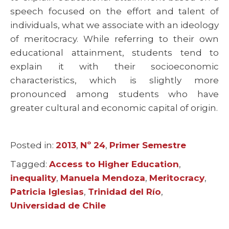
speech focused on the effort and talent of
individuals, what we associate with an ideology
of meritocracy. While referring to their own
educational attainment, students tend to
explain it with their socioeconomic
characteristics, which is slightly more
pronounced among students who have
greater cultural and economic capital of origin.
Posted in:
Categories
2013
,
Nº 24
,
Primer Semestre
Tagged:
Tags
Access to Higher Education
,
inequality
,
Manuela Mendoza
,
Meritocracy
,
Patricia Iglesias
,
Trinidad del Río
,
Universidad de Chile