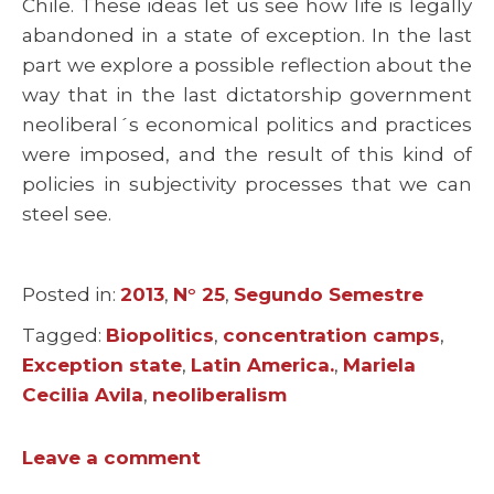
Chile. These ideas let us see how life is legally
abandoned in a state of exception. In the last
part we explore a possible reflection about the
way that in the last dictatorship government
neoliberal´s economical politics and practices
were imposed, and the result of this kind of
policies in subjectivity processes that we can
steel see.
Posted in:
Categories
2013
,
N° 25
,
Segundo Semestre
Tagged:
Tags
Biopolitics
,
concentration camps
,
Exception state
,
Latin America.
,
Mariela
Cecilia Avila
,
neoliberalism
Leave a comment