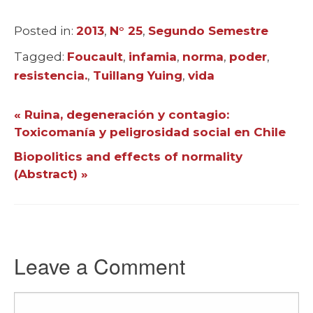
Posted in:
Categories
2013
,
N° 25
,
Segundo Semestre
Tagged:
Tags
Foucault
,
infamia
,
norma
,
poder
,
resistencia.
,
Tuillang Yuing
,
vida
« Ruina, degeneración y contagio:
Toxicomanía y peligrosidad social en Chile
Biopolitics and effects of normality
(Abstract) »
Leave a Comment
Comment