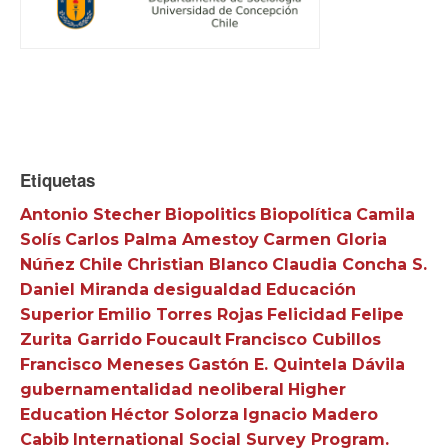
Etiquetas
Antonio Stecher
Biopolitics
Biopolítica
Camila
Solís
Carlos Palma Amestoy
Carmen Gloria
Núñez
Chile
Christian Blanco
Claudia Concha S.
Daniel Miranda
desigualdad
Educación
Superior
Emilio Torres Rojas
Felicidad
Felipe
Zurita Garrido
Foucault
Francisco Cubillos
Francisco Meneses
Gastón E. Quintela Dávila
gubernamentalidad neoliberal
Higher
Education
Héctor Solorza
Ignacio Madero
Cabib
International Social Survey Program.