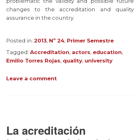
problematic the validity and possible future
changes to the accreditation and quality
assurance in the country.
Posted in:
Categories
2013
,
Nº 24
,
Primer Semestre
Tagged:
Tags
Accreditation
,
actors
,
education
,
Emilio Torres Rojas
,
quality
,
university
Leave a comment
La acreditación