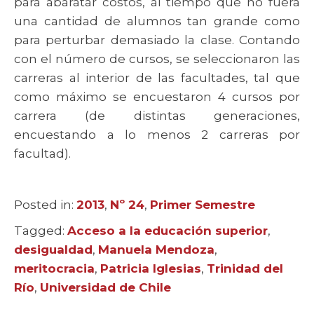
para abaratar costos, al tiempo que no fuera
una cantidad de alumnos tan grande como
para perturbar demasiado la clase. Contando
con el número de cursos, se seleccionaron las
carreras al interior de las facultades, tal que
como máximo se encuestaron 4 cursos por
carrera (de distintas generaciones,
encuestando a lo menos 2 carreras por
facultad).
Posted in:
Categories
2013
,
Nº 24
,
Primer Semestre
Tagged:
Tags
Acceso a la educación superior
,
desigualdad
,
Manuela Mendoza
,
meritocracia
,
Patricia Iglesias
,
Trinidad del
Río
,
Universidad de Chile