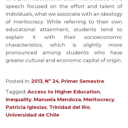
speech focused on the effort and talent of
individuals, what we associate with an ideology
of meritocracy. While referring to their own
educational attainment, students tend to
explain it with their socioeconomic
characteristics, which is slightly more
pronounced among students who have
greater cultural and economic capital of origin.
Posted in:
Categories
2013
,
Nº 24
,
Primer Semestre
Tagged:
Tags
Access to Higher Education
,
inequality
,
Manuela Mendoza
,
Meritocracy
,
Patricia Iglesias
,
Trinidad del Río
,
Universidad de Chile