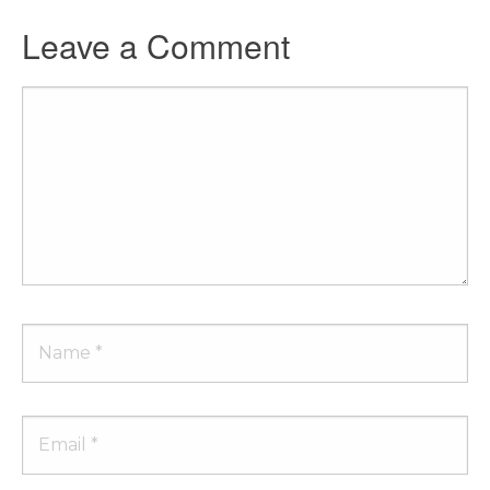
Leave a Comment
Comment
Name
Email
Website