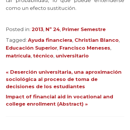
tal probabilidad, lo que puede entenderse
como un efecto sustitución.
Posted in:
Categories
2013
,
Nº 24
,
Primer Semestre
Tagged:
Tags
Ayuda financiera
,
Christian Blanco
,
Educación Superior
,
Francisco Meneses
,
matrícula
,
técnico
,
universitario
« Deserción universitaria, una aproximación
sociológica al proceso de toma de
decisiones de los estudiantes
Impact of financial aid in vocational and
college enrollment (Abstract) »